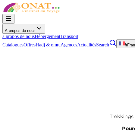
A propos de nous
a propos de nous
Hébergement
Transport
Catalogues
Offres
Hadj & omra
Agences
Actualités
Search
fr
Fran
Trekkings 
Pour